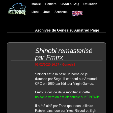
Mobile
Fichiers
CSA8 & FAQ
Emulation
Liens
Jeux
Archives
Archives de Genesis8 Amstrad Page
Shinobi remasterisé
par Fmtrx
-
09/02/2020 16:27
Genesis8
Shinobi est à la base un borne de jeu
d'arcade par Sega. Il est sorti sur Amstrad
CPC en 1989 par l'éditeur Virgin Games.
Fmtrx a décidé de le modifier et cette
nouvelle version est disponible sur CPCWiki
.
Il a été aidé par Fano (pour son utilitaire
Patch), ainsi que par Yves Rizoud et Sigh