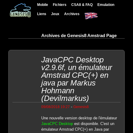
Mobile
Fichiers
CSA8 & FAQ
Emulation
Liens
Jeux
Archives
Archives de Genesis8 Amstrad Page
JavaCPC Desktop
v2.9.6f, un émulateur
Amstrad CPC(+) en
java par Markus
Hohmann
(Devilmarkus)
-
09/08/2018 19:27
Genesis8
Une nouvelle version desktop de l'émulateur
JavaCPC Desktop
est disponible. C'est un
émulateur Amstrad CPC(+) en Java par