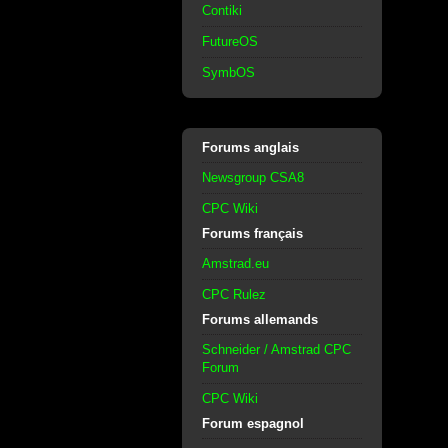
Contiki
FutureOS
SymbOS
Forums anglais
Newsgroup CSA8
CPC Wiki
Forums français
Amstrad.eu
CPC Rulez
Forums allemands
Schneider / Amstrad CPC
Forum
CPC Wiki
Forum espagnol