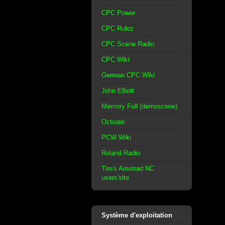
CPC Power
CPC Rulez
CPC Scene Radio
CPC Wiki
German CPC Wiki
John Elliott
Memory Full (demoscene)
Octoate
PCW Wiki
Roland Radio
Tim's Amstrad NC
users'site
Système d'exploitation