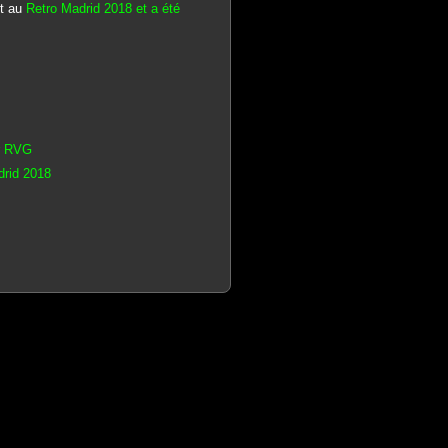
nt au
Retro Madrid 2018 et a été
ur RVG
drid 2018