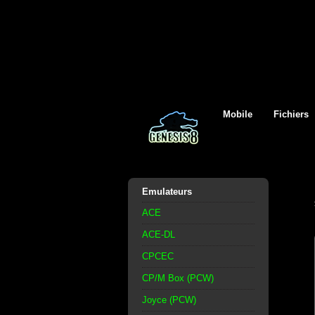
Mobile
Fichiers
Emulateurs
ACE
ACE-DL
CPCEC
CP/M Box (PCW)
Joyce (PCW)