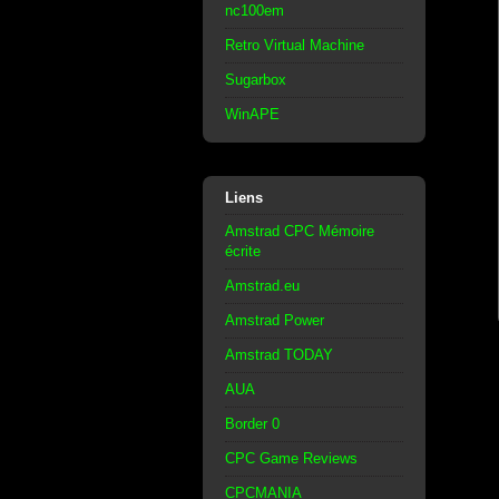
nc100em
Retro Virtual Machine
Sugarbox
WinAPE
Liens
Amstrad CPC Mémoire
écrite
Amstrad.eu
Amstrad Power
Amstrad TODAY
AUA
Border 0
CPC Game Reviews
CPCMANIA