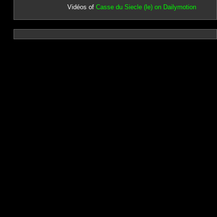
Vidéos of
Casse du Siecle (le) on Dailymotion