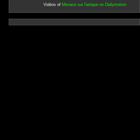
Vidéos of
Menace sur l'artique on Dailymotion