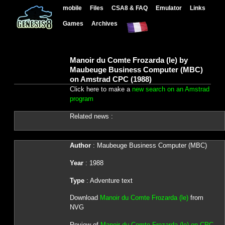
mobile
Files
CSA8 & FAQ
Emulator
Links
Games
Archives
Manoir du Comte Frozarda (le) by
Maubeuge Business Computer (MBC)
on Amstrad CPC (1988)
Click here to make a
new search on an Amstrad
program
Related news :
Author
: Maubeuge Business Computer (MBC)
Year
: 1988
Type
: Adventure text
Download
Manoir du Comte Frozarda (le)
from
NVG
Review of
Manoir du Comte Frozarda (le) on CPC