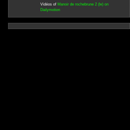
Vidéos of
Manoir de rochebrune 2 (le) on
Dailymotion