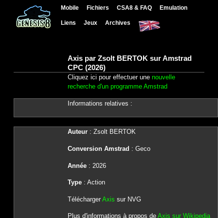
Mobile
Fichiers
CSA8 & FAQ
Emulation
Liens
Jeux
Archives
Axis par Zsolt BERTOK sur Amstrad
CPC (2026)
Cliquez ici pour effectuer une
nouvelle
recherche d'un programme Amstrad
Informations relatives :
Auteur
: Zsolt BERTOK
Conversion Amstrad
: Geco
Année
: 2026
Type
: Action
Télécharger
Axis
sur NVG
Plus d'informations à propos de
Axis sur Wikipedia