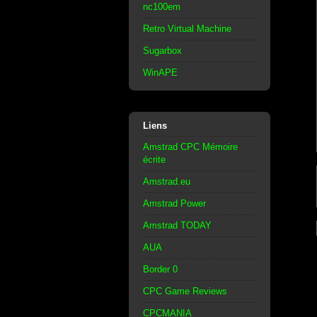
nc100em
Retro Virtual Machine
Sugarbox
WinAPE
Liens
Amstrad CPC Mémoire
écrite
Amstrad.eu
Amstrad Power
Amstrad TODAY
AUA
Border 0
CPC Game Reviews
CPCMANIA