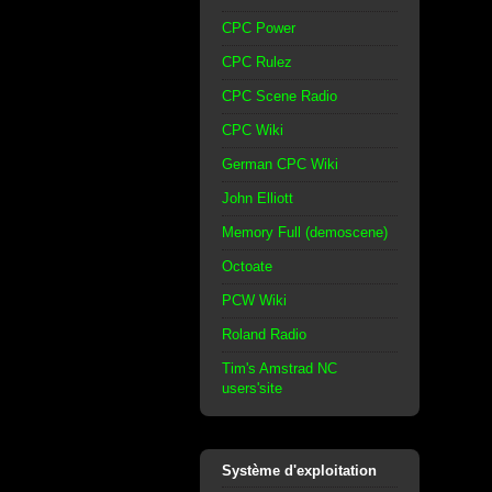
CPC Power
CPC Rulez
CPC Scene Radio
CPC Wiki
German CPC Wiki
John Elliott
Memory Full (demoscene)
Octoate
PCW Wiki
Roland Radio
Tim's Amstrad NC
users'site
Système d'exploitation