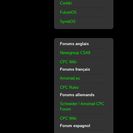
Contiki
FutureOS
SymbOS
Forums anglais
Newsgroup CSA8
CPC Wiki
Forums français
Amstrad.eu
CPC Rulez
Forums allemands
Schneider / Amstrad CPC
Forum
CPC Wiki
Forum espagnol