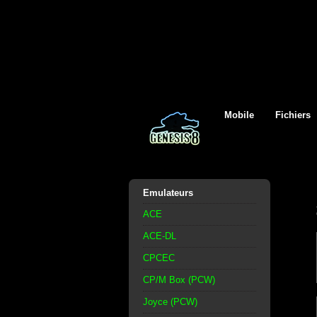
Mobile
Fichiers
Emulateurs
ACE
ACE-DL
CPCEC
CP/M Box (PCW)
Joyce (PCW)