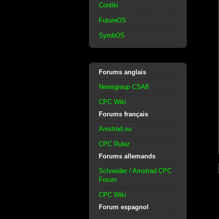
Contiki
FutureOS
SymbOS
Forums anglais
Newsgroup CSA8
CPC Wiki
Forums français
Amstrad.eu
CPC Rulez
Forums allemands
Schneider / Amstrad CPC
Forum
CPC Wiki
Forum espagnol