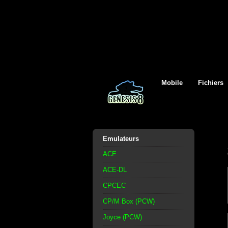
Mobile
Fichiers
Emulateurs
ACE
ACE-DL
CPCEC
CP/M Box (PCW)
Joyce (PCW)