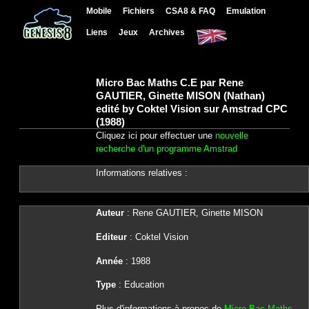
Mobile
Fichiers
CSA8 & FAQ
Emulation
Liens
Jeux
Archives
Micro Bac Maths C.E par Rene
GAUTIER, Ginette MISON (Nathan)
edité by Coktel Vision sur Amstrad CPC
(1988)
Cliquez ici pour effectuer une
nouvelle
recherche d'un programme Amstrad
Informations relatives :
Auteur
: Rene GAUTIER, Ginette MISON
Editeur
: Coktel Vision
Année
: 1988
Type
: Education
Plus d'informations à propos de
Micro Bac Maths