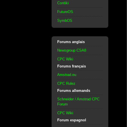
Contiki
FutureOS
SymbOS
Forums anglais
Newsgroup CSA8
CPC Wiki
Forums français
Amstrad.eu
CPC Rulez
Forums allemands
Schneider / Amstrad CPC
Forum
CPC Wiki
Forum espagnol