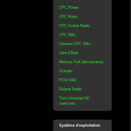
CPC Power
CPC Rulez
CPC Scene Radio
CPC Wiki
German CPC Wiki
John Elliott
Memory Full (demoscene)
Octoate
PCW Wiki
Roland Radio
Tim's Amstrad NC
users'site
Système d'exploitation