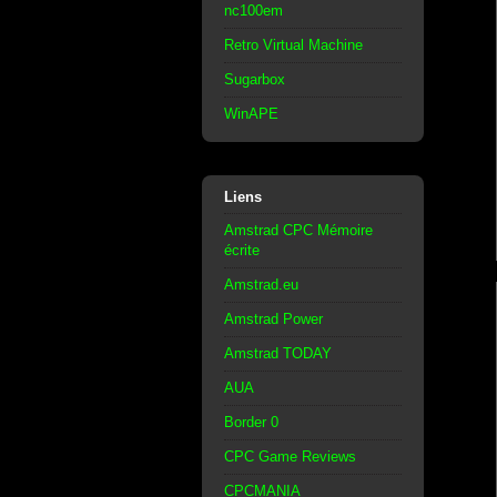
nc100em
Retro Virtual Machine
Sugarbox
WinAPE
Liens
Amstrad CPC Mémoire
écrite
Amstrad.eu
Amstrad Power
Amstrad TODAY
AUA
Border 0
CPC Game Reviews
CPCMANIA