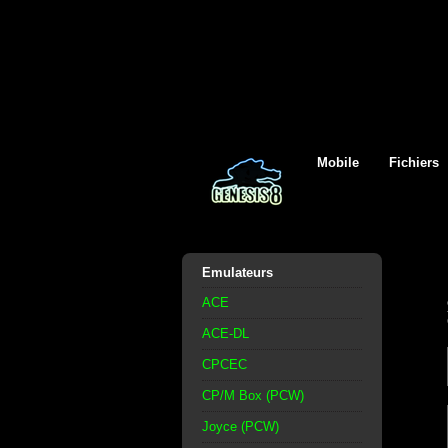
Mobile
Fichiers
Emulateurs
ACE
ACE-DL
CPCEC
CP/M Box (PCW)
Joyce (PCW)