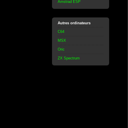
Amstrad ESP
Autres ordinateurs
C64
MSX
Oric
ZX Spectrum