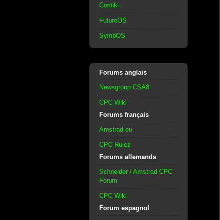
Contiki
FutureOS
SymbOS
Forums anglais
Newsgroup CSA8
CPC Wiki
Forums français
Amstrad.eu
CPC Rulez
Forums allemands
Schneider / Amstrad CPC
Forum
CPC Wiki
Forum espagnol