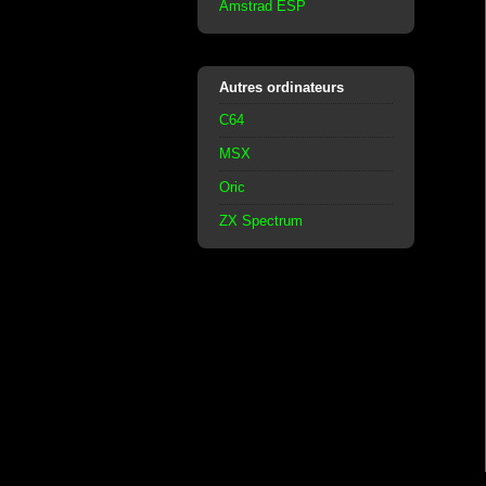
Amstrad ESP
Autres ordinateurs
C64
MSX
Oric
ZX Spectrum