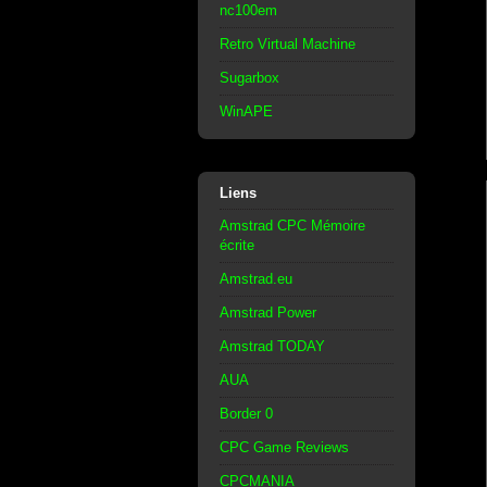
nc100em
Retro Virtual Machine
Sugarbox
WinAPE
Liens
Amstrad CPC Mémoire
écrite
Amstrad.eu
Amstrad Power
Amstrad TODAY
AUA
Border 0
CPC Game Reviews
CPCMANIA