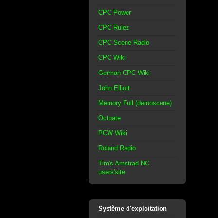
CPC Power
CPC Rulez
CPC Scene Radio
CPC Wiki
German CPC Wiki
John Elliott
Memory Full (demoscene)
Octoate
PCW Wiki
Roland Radio
Tim's Amstrad NC
users'site
Système d'exploitation