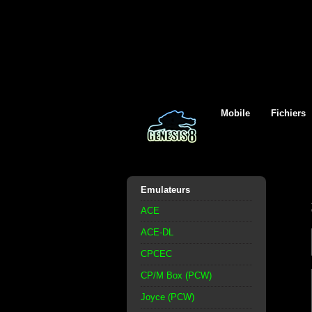
Mobile
Fichiers
Emulateurs
ACE
ACE-DL
CPCEC
CP/M Box (PCW)
Joyce (PCW)