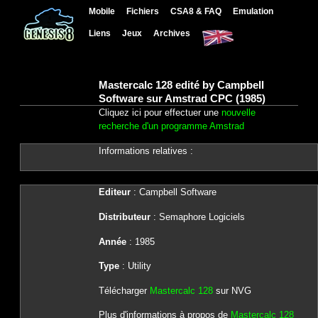
Mobile
Fichiers
CSA8 & FAQ
Emulation
Liens
Jeux
Archives
Mastercalc 128 edité by Campbell
Software sur Amstrad CPC (1985)
Cliquez ici pour effectuer une
nouvelle
recherche d'un programme Amstrad
Informations relatives :
Editeur
: Campbell Software
Distributeur
: Semaphore Logiciels
Année
: 1985
Type
: Utility
Télécharger
Mastercalc 128
sur NVG
Plus d'informations à propos de
Mastercalc 128