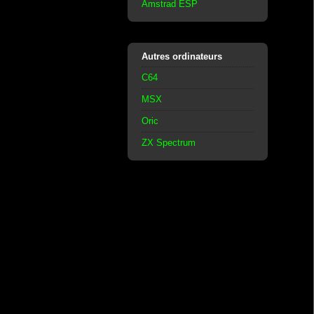
Amstrad ESP
Autres ordinateurs
C64
MSX
Oric
ZX Spectrum