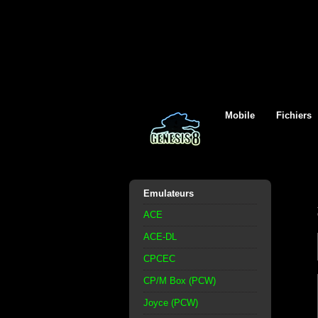
Mobile
Fichiers
Emulateurs
ACE
ACE-DL
CPCEC
CP/M Box (PCW)
Joyce (PCW)