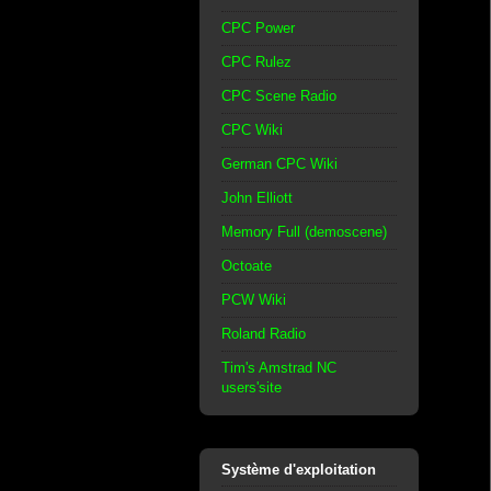
CPC Power
CPC Rulez
CPC Scene Radio
CPC Wiki
German CPC Wiki
John Elliott
Memory Full (demoscene)
Octoate
PCW Wiki
Roland Radio
Tim's Amstrad NC
users'site
Système d'exploitation