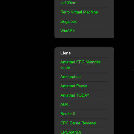
nc100em
Retro Virtual Machine
Sugarbox
WinAPE
Liens
Amstrad CPC Mémoire
écrite
Amstrad.eu
Amstrad Power
Amstrad TODAY
AUA
Border 0
CPC Game Reviews
CPCMANIA