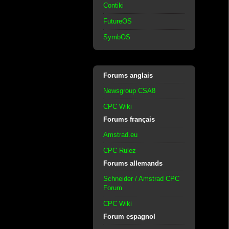
Contiki
FutureOS
SymbOS
Forums anglais
Newsgroup CSA8
CPC Wiki
Forums français
Amstrad.eu
CPC Rulez
Forums allemands
Schneider / Amstrad CPC
Forum
CPC Wiki
Forum espagnol