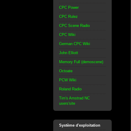
CPC Power
CPC Rulez
CPC Scene Radio
CPC Wiki
German CPC Wiki
John Elliott
Memory Full (demoscene)
Octoate
PCW Wiki
Roland Radio
Tim's Amstrad NC
users'site
Système d'exploitation