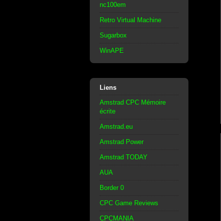
nc100em
Retro Virtual Machine
Sugarbox
WinAPE
Liens
Amstrad CPC Mémoire
écrite
Amstrad.eu
Amstrad Power
Amstrad TODAY
AUA
Border 0
CPC Game Reviews
CPCMANIA