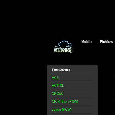
Mobile
Fichiers
Emulateurs
ACE
ACE-DL
CPCEC
CP/M Box (PCW)
Joyce (PCW)