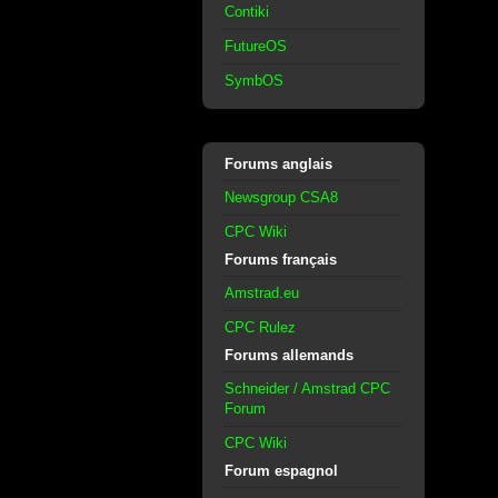
Contiki
FutureOS
SymbOS
Forums anglais
Newsgroup CSA8
CPC Wiki
Forums français
Amstrad.eu
CPC Rulez
Forums allemands
Schneider / Amstrad CPC
Forum
CPC Wiki
Forum espagnol