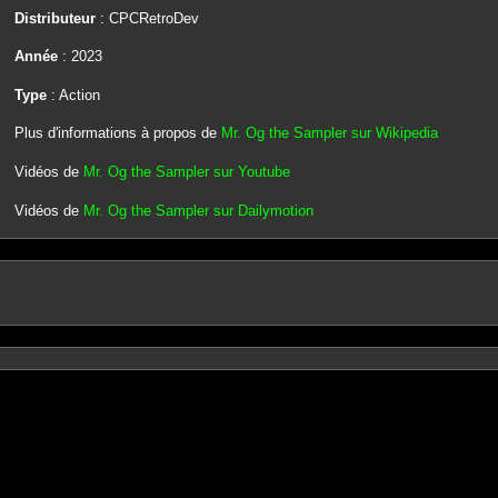
Distributeur
: CPCRetroDev
Année
: 2023
Type
: Action
Plus d'informations à propos de
Mr. Og the Sampler sur Wikipedia
Vidéos de
Mr. Og the Sampler sur Youtube
Vidéos de
Mr. Og the Sampler sur Dailymotion