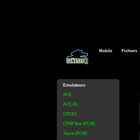
Mobile
Fichiers
Emulateurs
ACE
ACE-DL
CPCEC
CP/M Box (PCW)
Joyce (PCW)