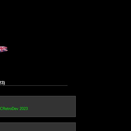
23)
PCRetroDev 2023