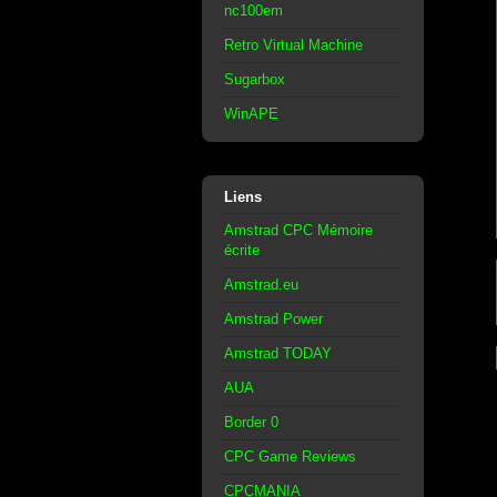
nc100em
Retro Virtual Machine
Sugarbox
WinAPE
Liens
Amstrad CPC Mémoire
écrite
Amstrad.eu
Amstrad Power
Amstrad TODAY
AUA
Border 0
CPC Game Reviews
CPCMANIA