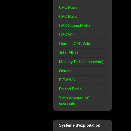
CPC Power
CPC Rulez
CPC Scene Radio
CPC Wiki
German CPC Wiki
John Elliott
Memory Full (demoscene)
Octoate
PCW Wiki
Roland Radio
Tim's Amstrad NC
users'site
Système d'exploitation