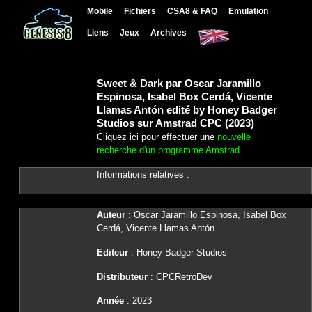
Mobile
Fichiers
CSA8 & FAQ
Emulation
Liens
Jeux
Archives
Sweet & Dark par Oscar Jaramillo
Espinosa, Isabel Box Cerdá, Vicente
Llamas Antón edité by Honey Badger
Studios sur Amstrad CPC (2023)
Cliquez ici pour effectuer une
nouvelle
recherche d'un programme Amstrad
Informations relatives :
Auteur
: Oscar Jaramillo Espinosa, Isabel Box
Cerdá, Vicente Llamas Antón
Editeur
: Honey Badger Studios
Distributeur
: CPCRetroDev
Année
: 2023