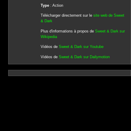
Type
: Action
Télécharger directement sur le
site web de Sweet
& Dark
Plus d'informations à propos de
Sweet & Dark sur
Wikipedia
Vidéos de
Sweet & Dark sur Youtube
Vidéos de
Sweet & Dark sur Dailymotion