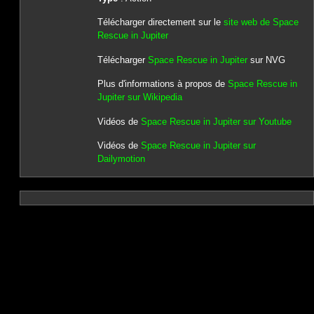
Télécharger directement sur le
site web de Space
Rescue in Jupiter
Télécharger
Space Rescue in Jupiter
sur NVG
Plus d'informations à propos de
Space Rescue in
Jupiter sur Wikipedia
Vidéos de
Space Rescue in Jupiter sur Youtube
Vidéos de
Space Rescue in Jupiter sur
Dailymotion