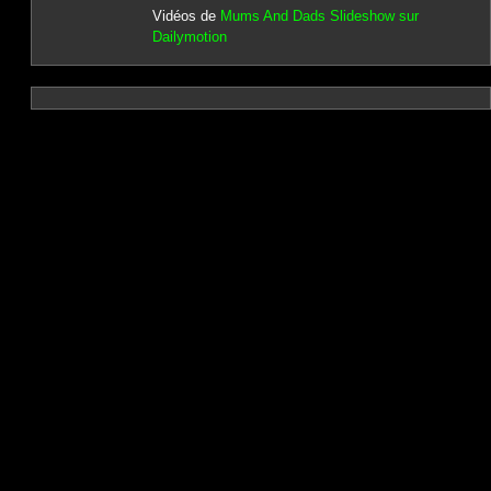
Vidéos de
Mums And Dads Slideshow sur
Dailymotion