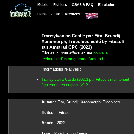
Mobile
Fichiers
CSA8 & FAQ
Emulation
Liens
Jeux
Archives
Transylvanian Castle par Fito, Brundij,
Xenomorph, Trocoloco edité by Fitosoft
sur Amstrad CPC (2022)
Cliquez ici pour effectuer une
nouvelle
recherche d'un programme Amstrad
Informations relatives :
Transylvania Castle (2022) par Fitosoft maintenant
également en anglais (v1.3)
Auteur
: Fito, Brundij, Xenomorph, Trocoloco
Editeur
: Fitosoft
Année
: 2022
Type
: Role Playing Game