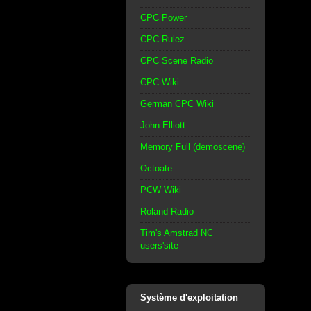
CPC Power
CPC Rulez
CPC Scene Radio
CPC Wiki
German CPC Wiki
John Elliott
Memory Full (demoscene)
Octoate
PCW Wiki
Roland Radio
Tim's Amstrad NC
users'site
Système d'exploitation