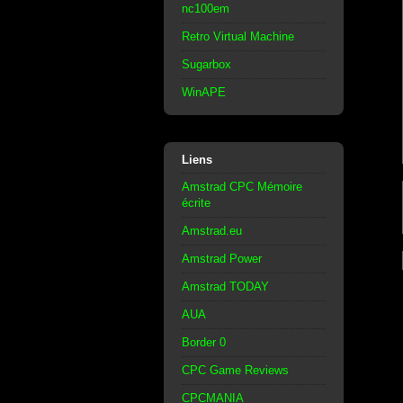
nc100em
Retro Virtual Machine
Sugarbox
WinAPE
Liens
Amstrad CPC Mémoire
écrite
Amstrad.eu
Amstrad Power
Amstrad TODAY
AUA
Border 0
CPC Game Reviews
CPCMANIA