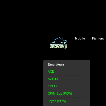
Mobile
Fichiers
Emulateurs
ACE
ACE-DL
CPCEC
CP/M Box (PCW)
Joyce (PCW)