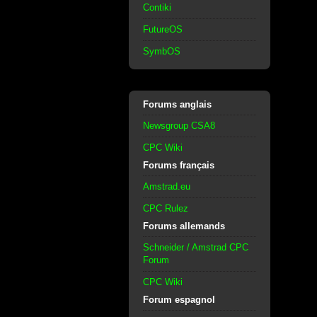
Contiki
FutureOS
SymbOS
Forums anglais
Newsgroup CSA8
CPC Wiki
Forums français
Amstrad.eu
CPC Rulez
Forums allemands
Schneider / Amstrad CPC
Forum
CPC Wiki
Forum espagnol