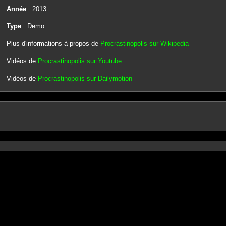
Année
: 2013
Type
: Demo
Plus d'informations à propos de
Procrastinopolis sur Wikipedia
Vidéos de
Procrastinopolis sur Youtube
Vidéos de
Procrastinopolis sur Dailymotion