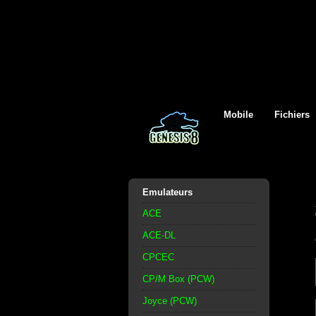
Mobile
Fichiers
Emulateurs
ACE
ACE-DL
CPCEC
CP/M Box (PCW)
Joyce (PCW)