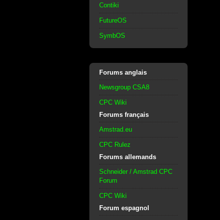
Contiki
FutureOS
SymbOS
Forums anglais
Newsgroup CSA8
CPC Wiki
Forums français
Amstrad.eu
CPC Rulez
Forums allemands
Schneider / Amstrad CPC
Forum
CPC Wiki
Forum espagnol