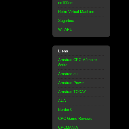
nc100em
Retro Virtual Machine
Sugarbox
WinAPE
Liens
Amstrad CPC Mémoire
écrite
Amstrad.eu
Amstrad Power
Amstrad TODAY
AUA
Border 0
CPC Game Reviews
CPCMANIA