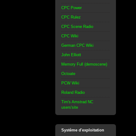
CPC Power
CPC Rulez
CPC Scene Radio
CPC Wiki
German CPC Wiki
John Elliott
Memory Full (demoscene)
Octoate
PCW Wiki
Roland Radio
Tim's Amstrad NC
users'site
Système d'exploitation