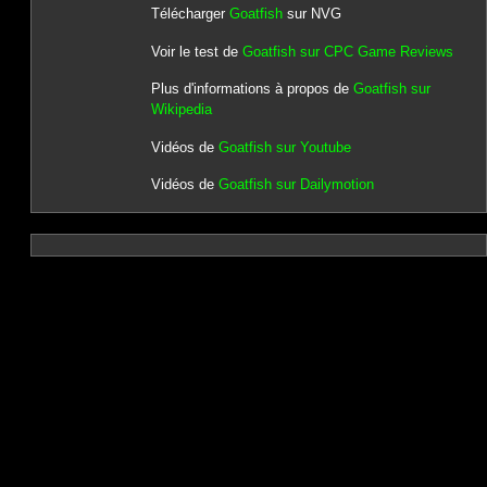
Télécharger
Goatfish
sur NVG
Voir le test de
Goatfish sur CPC Game Reviews
Plus d'informations à propos de
Goatfish sur
Wikipedia
Vidéos de
Goatfish sur Youtube
Vidéos de
Goatfish sur Dailymotion