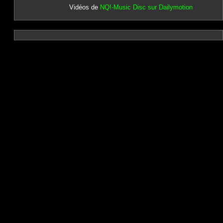
Vidéos de
NQ!-Music Disc sur Dailymotion