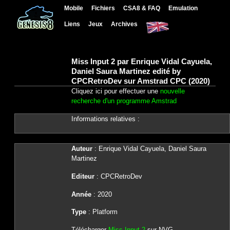
Mobile
Fichiers
CSA8 & FAQ
Emulation
Liens
Jeux
Archives
Miss Input 2 par Enrique Vidal Cayuela,
Daniel Saura Martinez edité by
CPCRetroDev sur Amstrad CPC (2020)
Cliquez ici pour effectuer une
nouvelle
recherche d'un programme Amstrad
Informations relatives :
Auteur
: Enrique Vidal Cayuela, Daniel Saura
Martinez
Editeur
: CPCRetroDev
Année
: 2020
Type
: Platform
Télécharger
Miss Input 2
sur NVG