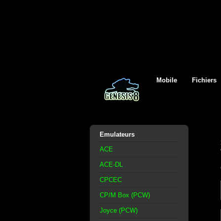
Mobile
Fichiers
Emulateurs
ACE
ACE-DL
CPCEC
CP/M Box (PCW)
Joyce (PCW)