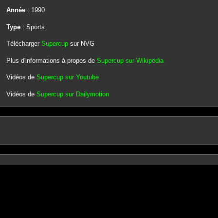
Année
: 1990
Type
: Sports
Télécharger
Supercup
sur NVG
Plus d'informations à propos de
Supercup sur Wikipedia
Vidéos de
Supercup sur Youtube
Vidéos de
Supercup sur Dailymotion