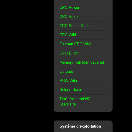
CPC Power
CPC Rulez
CPC Scene Radio
CPC Wiki
German CPC Wiki
John Elliott
Memory Full (demoscene)
Octoate
PCW Wiki
Roland Radio
Tim's Amstrad NC
users'site
Système d'exploitation