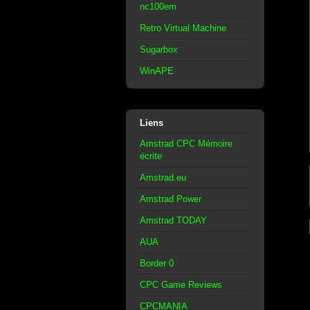
nc100em
Retro Virtual Machine
Sugarbox
WinAPE
Liens
Amstrad CPC Mémoire
écrite
Amstrad.eu
Amstrad Power
Amstrad TODAY
AUA
Border 0
CPC Game Reviews
CPCMANIA