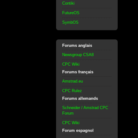
Contiki
FutureOS
SymbOS
Forums anglais
Newsgroup CSA8
CPC Wiki
Forums français
Amstrad.eu
CPC Rulez
Forums allemands
Schneider / Amstrad CPC
Forum
CPC Wiki
Forum espagnol