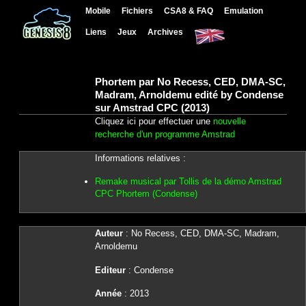
Mobile
Fichiers
CSA8 & FAQ
Emulation
Liens
Jeux
Archives
Phortem par No Recess, CED, DMA-SC,
Madram, Arnoldemu edité by Condense
sur Amstrad CPC (2013)
Cliquez ici pour effectuer une
nouvelle
recherche d'un programme Amstrad
Informations relatives :
Remake musical par Tollis de la démo Amstrad
CPC Phortem (Condense)
Auteur
: No Recess, CED, DMA-SC, Madram,
Arnoldemu
Editeur
: Condense
Année
: 2013