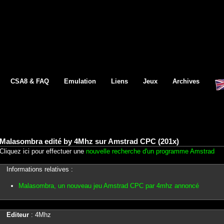
CSA8 & FAQ
Emulation
Liens
Jeux
Archives
Malasombra edité by 4Mhz sur Amstrad CPC (201x)
Cliquez ici pour effectuer une
nouvelle recherche d'un programme Amstrad
Informations relatives :
Malasombra, un nouveau jeu Amstrad CPC par 4mhz annoncé
Editeur
: 4Mhz