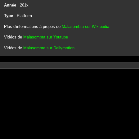
Année
: 201x
Type
: Platform
Plus d'informations à propos de
Malasombra sur Wikipedia
Vidéos de
Malasombra sur Youtube
Vidéos de
Malasombra sur Dailymotion