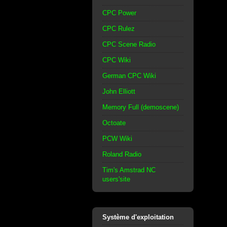
CPC Power
CPC Rulez
CPC Scene Radio
CPC Wiki
German CPC Wiki
John Elliott
Memory Full (demoscene)
Octoate
PCW Wiki
Roland Radio
Tim's Amstrad NC
users'site
Système d'exploitation