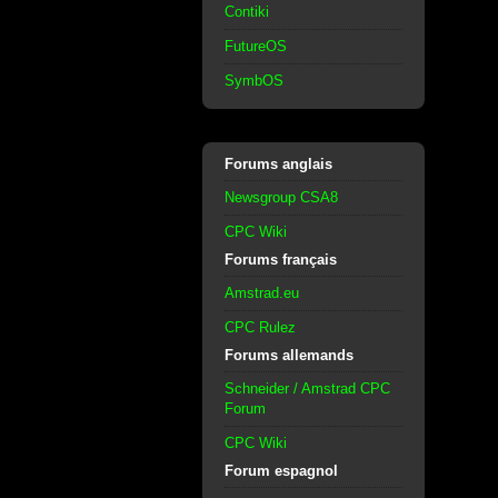
Contiki
FutureOS
SymbOS
Forums anglais
Newsgroup CSA8
CPC Wiki
Forums français
Amstrad.eu
CPC Rulez
Forums allemands
Schneider / Amstrad CPC
Forum
CPC Wiki
Forum espagnol