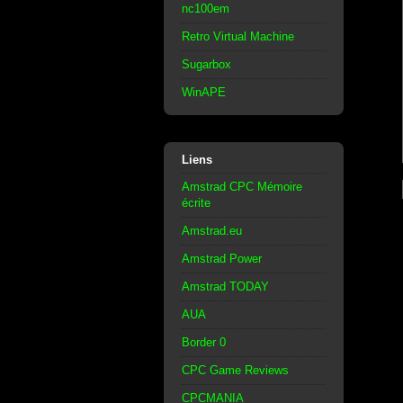
nc100em
Retro Virtual Machine
Sugarbox
WinAPE
Liens
Amstrad CPC Mémoire
écrite
Amstrad.eu
Amstrad Power
Amstrad TODAY
AUA
Border 0
CPC Game Reviews
CPCMANIA