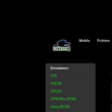
Mobile
Fichiers
Emulateurs
ACE
ACE-DL
CPCEC
CP/M Box (PCW)
Joyce (PCW)