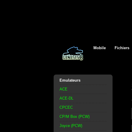
Mobile
Fichiers
Emulateurs
ACE
ACE-DL
CPCEC
CP/M Box (PCW)
Joyce (PCW)