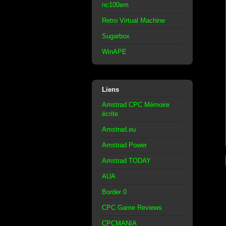
nc100em
Retro Virtual Machine
Sugarbox
WinAPE
Liens
Amstrad CPC Mémoire
écrite
Amstrad.eu
Amstrad Power
Amstrad TODAY
AUA
Border 0
CPC Game Reviews
CPCMANIA