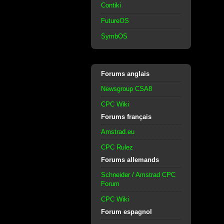
Contiki
FutureOS
SymbOS
Forums anglais
Newsgroup CSA8
CPC Wiki
Forums français
Amstrad.eu
CPC Rulez
Forums allemands
Schneider / Amstrad CPC
Forum
CPC Wiki
Forum espagnol