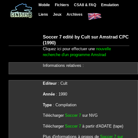
Mobile
Fichiers
CSA8 & FAQ
Emulation
Liens
Jeux
Archives
Soccer 7 edité by Cult sur Amstrad CPC
(1990)
Cliquez ici pour effectuer une
nouvelle
recherche d'un programme Amstrad
Informations relatives :
Editeur
: Cult
Année
: 1990
Type
: Compilation
Télécharger
Soccer 7
sur NVG
Télécharger
Soccer 7
à partir d'ADATE (tape)
Plus d'informations à propos de
Soccer 7 sur