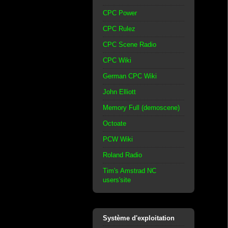
CPC Power
CPC Rulez
CPC Scene Radio
CPC Wiki
German CPC Wiki
John Elliott
Memory Full (demoscene)
Octoate
PCW Wiki
Roland Radio
Tim's Amstrad NC
users'site
Système d'exploitation