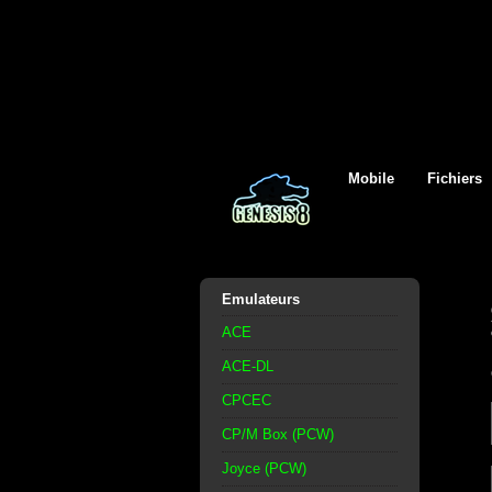
Mobile
Fichiers
Emulateurs
ACE
ACE-DL
CPCEC
CP/M Box (PCW)
Joyce (PCW)