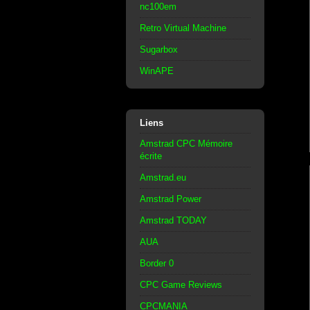
nc100em
Retro Virtual Machine
Sugarbox
WinAPE
Liens
Amstrad CPC Mémoire
écrite
Amstrad.eu
Amstrad Power
Amstrad TODAY
AUA
Border 0
CPC Game Reviews
CPCMANIA