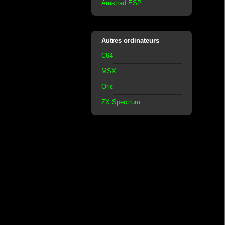
Amstrad ESP
Autres ordinateurs
C64
MSX
Oric
ZX Spectrum