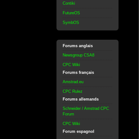
Contiki
FutureOS
SymbOS
Forums anglais
Newsgroup CSA8
CPC Wiki
Forums français
Amstrad.eu
CPC Rulez
Forums allemands
Schneider / Amstrad CPC
Forum
CPC Wiki
Forum espagnol