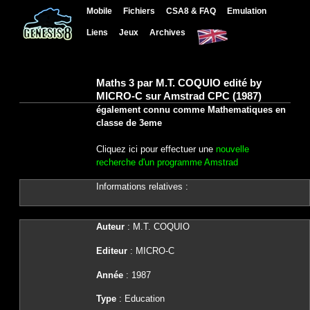
Mobile
Fichiers
CSA8 & FAQ
Emulation
Liens
Jeux
Archives
Maths 3 par M.T. COQUIO edité by
MICRO-C sur Amstrad CPC (1987)
également connu comme Mathematiques en
classe de 3eme
Cliquez ici pour effectuer une
nouvelle
recherche d'un programme Amstrad
Informations relatives :
Auteur
: M.T. COQUIO
Editeur
: MICRO-C
Année
: 1987
Type
: Education