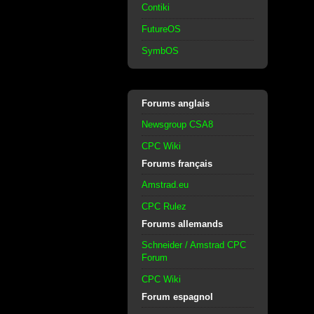
Contiki
FutureOS
SymbOS
Forums anglais
Newsgroup CSA8
CPC Wiki
Forums français
Amstrad.eu
CPC Rulez
Forums allemands
Schneider / Amstrad CPC
Forum
CPC Wiki
Forum espagnol