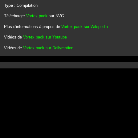
Type
: Compilation
Télécharger
Vortex pack
sur NVG
Plus d'informations à propos de
Vortex pack sur Wikipedia
Vidéos de
Vortex pack sur Youtube
Vidéos de
Vortex pack sur Dailymotion