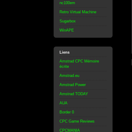
nc100em
Retro Virtual Machine
Sugarbox
WinAPE
Liens
Amstrad CPC Mémoire
écrite
Amstrad.eu
Amstrad Power
Amstrad TODAY
AUA
Border 0
CPC Game Reviews
CPCMANIA