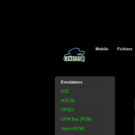
Mobile
Fichiers
Emulateurs
ACE
ACE-DL
CPCEC
CP/M Box (PCW)
Joyce (PCW)