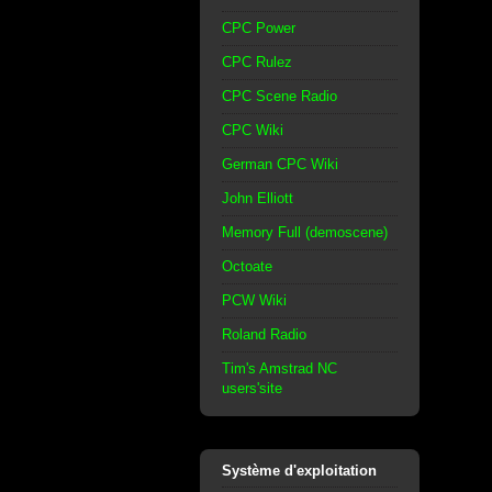
CPC Power
CPC Rulez
CPC Scene Radio
CPC Wiki
German CPC Wiki
John Elliott
Memory Full (demoscene)
Octoate
PCW Wiki
Roland Radio
Tim's Amstrad NC
users'site
Système d'exploitation