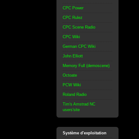
CPC Power
CPC Rulez
CPC Scene Radio
CPC Wiki
German CPC Wiki
John Elliott
Memory Full (demoscene)
Octoate
PCW Wiki
Roland Radio
Tim's Amstrad NC
users'site
Système d'exploitation