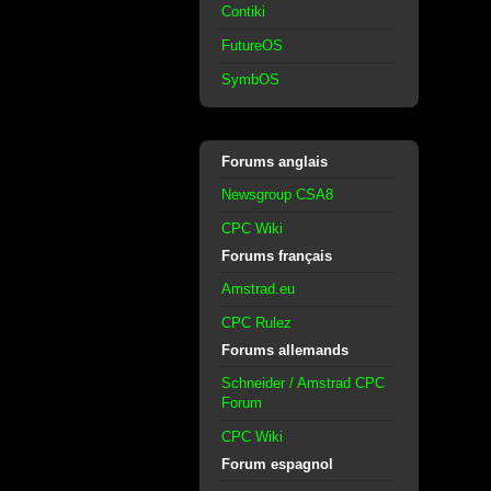
Contiki
FutureOS
SymbOS
Forums anglais
Newsgroup CSA8
CPC Wiki
Forums français
Amstrad.eu
CPC Rulez
Forums allemands
Schneider / Amstrad CPC
Forum
CPC Wiki
Forum espagnol