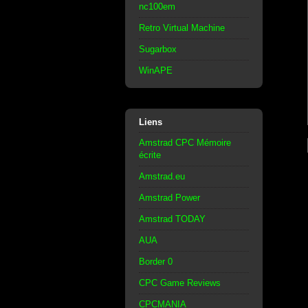
nc100em
Retro Virtual Machine
Sugarbox
WinAPE
Liens
Amstrad CPC Mémoire
écrite
Amstrad.eu
Amstrad Power
Amstrad TODAY
AUA
Border 0
CPC Game Reviews
CPCMANIA