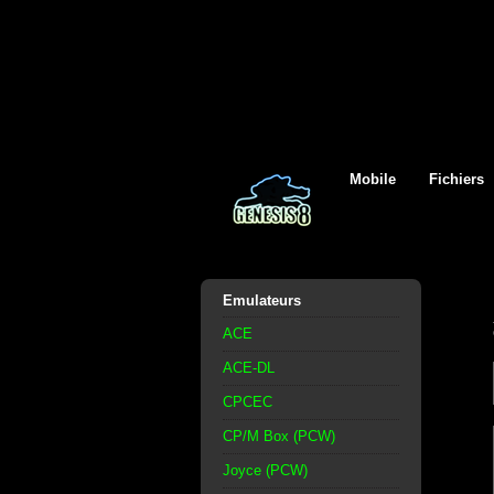
Mobile
Fichiers
Emulateurs
ACE
ACE-DL
CPCEC
CP/M Box (PCW)
Joyce (PCW)