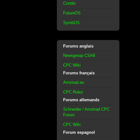
Contiki
FutureOS
SymbOS
Forums anglais
Newsgroup CSA8
CPC Wiki
Forums français
Amstrad.eu
CPC Rulez
Forums allemands
Schneider / Amstrad CPC
Forum
CPC Wiki
Forum espagnol