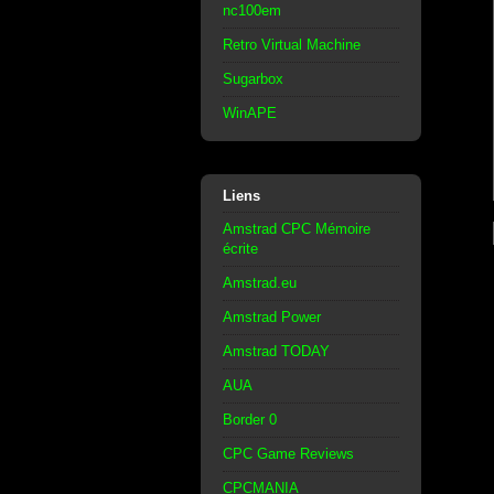
nc100em
Retro Virtual Machine
Sugarbox
WinAPE
Liens
Amstrad CPC Mémoire
écrite
Amstrad.eu
Amstrad Power
Amstrad TODAY
AUA
Border 0
CPC Game Reviews
CPCMANIA