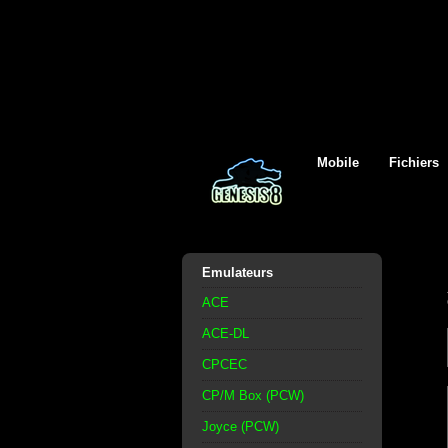
Mobile
Fichiers
Emulateurs
ACE
ACE-DL
CPCEC
CP/M Box (PCW)
Joyce (PCW)