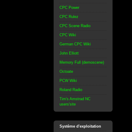
CPC Power
CPC Rulez
CPC Scene Radio
CPC Wiki
German CPC Wiki
John Elliott
Memory Full (demoscene)
Octoate
PCW Wiki
Roland Radio
Tim's Amstrad NC
users'site
Système d'exploitation