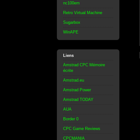
nc100em
Retro Virtual Machine
Sugarbox
WinAPE
Liens
Amstrad CPC Mémoire
écrite
Amstrad.eu
Amstrad Power
Amstrad TODAY
AUA
Border 0
CPC Game Reviews
CPCMANIA