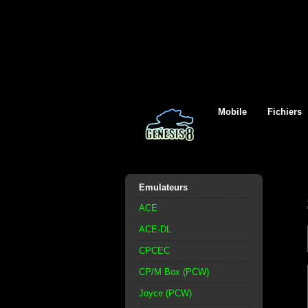
Mobile
Fichiers
Emulateurs
ACE
ACE-DL
CPCEC
CP/M Box (PCW)
Joyce (PCW)