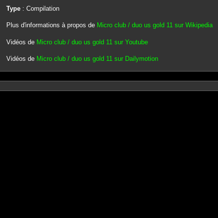
Type
: Compilation
Plus d'informations à propos de
Micro club / duo us gold 11 sur Wikipedia
Vidéos de
Micro club / duo us gold 11 sur Youtube
Vidéos de
Micro club / duo us gold 11 sur Dailymotion