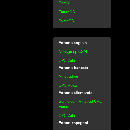
Contiki
FutureOS
SymbOS
Forums anglais
Newsgroup CSA8
CPC Wiki
Forums français
Amstrad.eu
CPC Rulez
Forums allemands
Schneider / Amstrad CPC
Forum
CPC Wiki
Forum espagnol