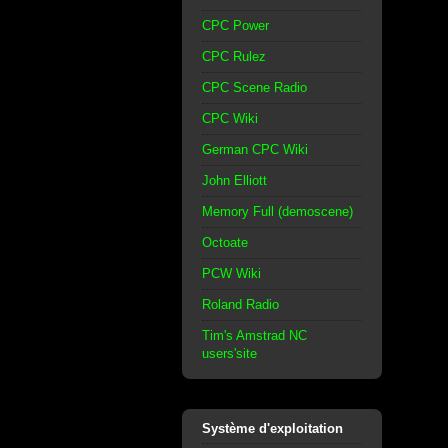
CPC Power
CPC Rulez
CPC Scene Radio
CPC Wiki
German CPC Wiki
John Elliott
Memory Full (demoscene)
Octoate
PCW Wiki
Roland Radio
Tim's Amstrad NC
users'site
Système d'exploitation