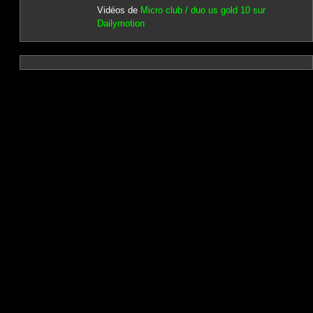
Vidéos de
Micro club / duo us gold 10 sur
Dailymotion