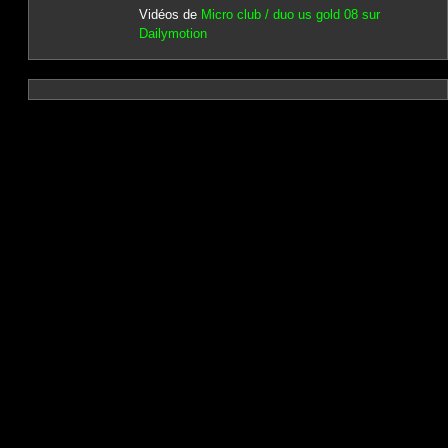
Vidéos de
Micro club / duo us gold 08 sur
Dailymotion