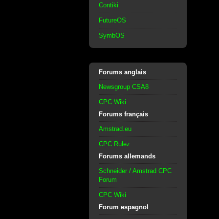
Contiki
FutureOS
SymbOS
Forums anglais
Newsgroup CSA8
CPC Wiki
Forums français
Amstrad.eu
CPC Rulez
Forums allemands
Schneider / Amstrad CPC
Forum
CPC Wiki
Forum espagnol