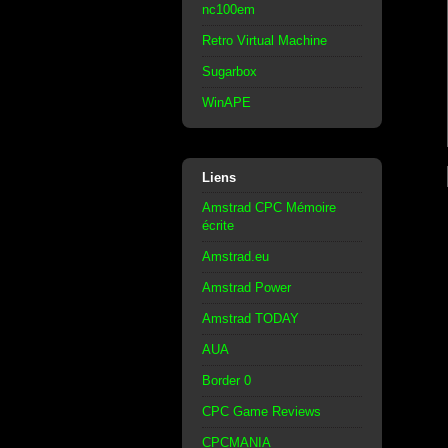
nc100em
Retro Virtual Machine
Sugarbox
WinAPE
Liens
Amstrad CPC Mémoire
écrite
Amstrad.eu
Amstrad Power
Amstrad TODAY
AUA
Border 0
CPC Game Reviews
CPCMANIA