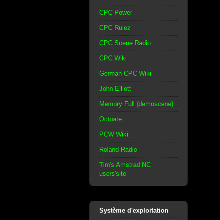
CPC Power
CPC Rulez
CPC Scene Radio
CPC Wiki
German CPC Wiki
John Elliott
Memory Full (demoscene)
Octoate
PCW Wiki
Roland Radio
Tim's Amstrad NC
users'site
Système d'exploitation