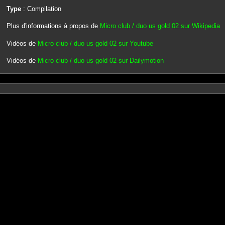
Type
: Compilation
Plus d'informations à propos de
Micro club / duo us gold 02 sur Wikipedia
Vidéos de
Micro club / duo us gold 02 sur Youtube
Vidéos de
Micro club / duo us gold 02 sur Dailymotion