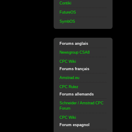
Contiki
FutureOS
SymbOS
Forums anglais
Newsgroup CSA8
CPC Wiki
Forums français
Amstrad.eu
CPC Rulez
Forums allemands
Schneider / Amstrad CPC
Forum
CPC Wiki
Forum espagnol