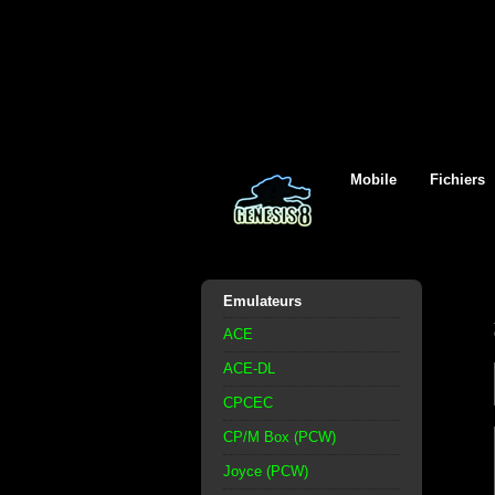
Mobile
Fichiers
Emulateurs
ACE
ACE-DL
CPCEC
CP/M Box (PCW)
Joyce (PCW)