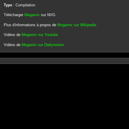
Type
: Compilation
Télécharger
Megamix
sur NVG
Plus d'informations à propos de
Megamix sur Wikipedia
Vidéos de
Megamix sur Youtube
Vidéos de
Megamix sur Dailymotion