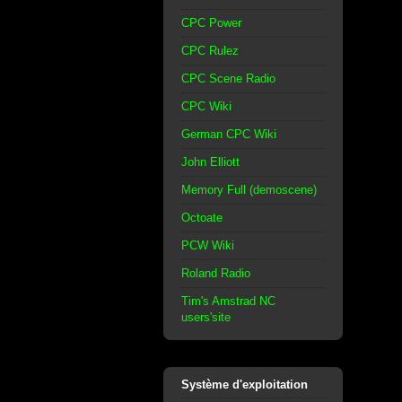
CPC Power
CPC Rulez
CPC Scene Radio
CPC Wiki
German CPC Wiki
John Elliott
Memory Full (demoscene)
Octoate
PCW Wiki
Roland Radio
Tim's Amstrad NC
users'site
Système d'exploitation