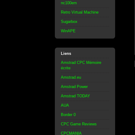
nc100em
Retro Virtual Machine
Sugarbox
WinAPE
Liens
Amstrad CPC Mémoire
écrite
Amstrad.eu
Amstrad Power
Amstrad TODAY
AUA
Border 0
CPC Game Reviews
CPCMANIA