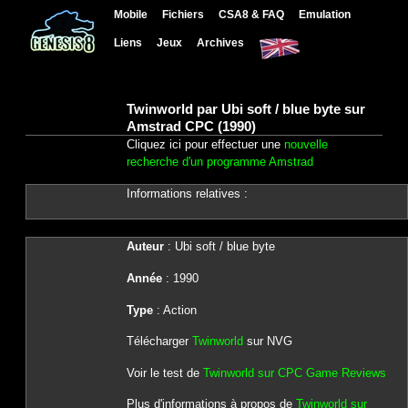
Mobile
Fichiers
CSA8 & FAQ
Emulation
Liens
Jeux
Archives
Twinworld par Ubi soft / blue byte sur
Amstrad CPC (1990)
Cliquez ici pour effectuer une
nouvelle
recherche d'un programme Amstrad
Informations relatives :
Auteur
: Ubi soft / blue byte
Année
: 1990
Type
: Action
Télécharger
Twinworld
sur NVG
Voir le test de
Twinworld sur CPC Game Reviews
Plus d'informations à propos de
Twinworld sur