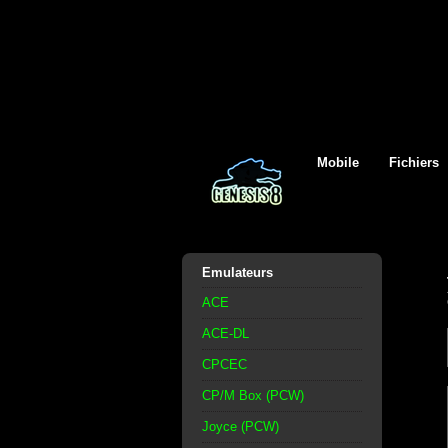
Mobile
Fichiers
Emulateurs
ACE
ACE-DL
CPCEC
CP/M Box (PCW)
Joyce (PCW)