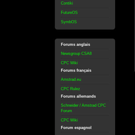
Contiki
FutureOS
SymbOS
Forums anglais
Newsgroup CSA8
CPC Wiki
Forums français
Amstrad.eu
CPC Rulez
Forums allemands
Schneider / Amstrad CPC
Forum
CPC Wiki
Forum espagnol