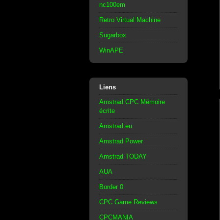
nc100em
Retro Virtual Machine
Sugarbox
WinAPE
Liens
Amstrad CPC Mémoire
écrite
Amstrad.eu
Amstrad Power
Amstrad TODAY
AUA
Border 0
CPC Game Reviews
CPCMANIA