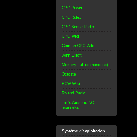
CPC Power
CPC Rulez
CPC Scene Radio
CPC Wiki
German CPC Wiki
John Elliott
Memory Full (demoscene)
Octoate
PCW Wiki
Roland Radio
Tim's Amstrad NC
users'site
Système d'exploitation