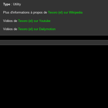
Type
: Utility
Plus d'informations à propos de
Tesoro (el) sur Wikipedia
Vidéos de
Tesoro (el) sur Youtube
Vidéos de
Tesoro (el) sur Dailymotion