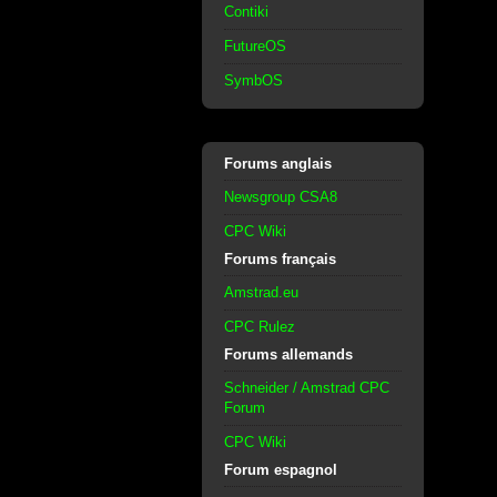
Contiki
FutureOS
SymbOS
Forums anglais
Newsgroup CSA8
CPC Wiki
Forums français
Amstrad.eu
CPC Rulez
Forums allemands
Schneider / Amstrad CPC
Forum
CPC Wiki
Forum espagnol