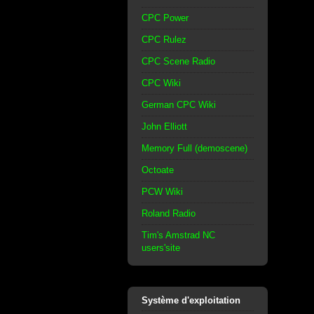
CPC Power
CPC Rulez
CPC Scene Radio
CPC Wiki
German CPC Wiki
John Elliott
Memory Full (demoscene)
Octoate
PCW Wiki
Roland Radio
Tim's Amstrad NC
users'site
Système d'exploitation