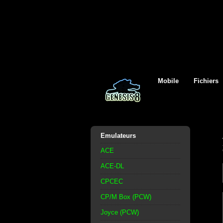
Mobile
Fichiers
Emulateurs
ACE
ACE-DL
CPCEC
CP/M Box (PCW)
Joyce (PCW)