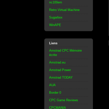
nc100em
Retro Virtual Machine
Sugarbox
WinAPE
Liens
Amstrad CPC Mémoire
écrite
Amstrad.eu
Amstrad Power
Amstrad TODAY
AUA
Border 0
CPC Game Reviews
CPCMANIA