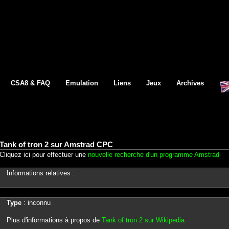
CSA8 & FAQ
Emulation
Liens
Jeux
Archives
Tank of tron 2 sur Amstrad CPC
Cliquez ici pour effectuer une
nouvelle recherche d'un programme Amstrad
Informations relatives :
Type
: inconnu
Plus d'informations à propos de
Tank of tron 2 sur Wikipedia