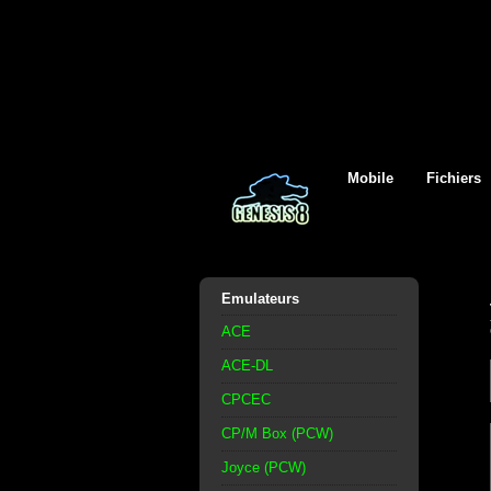
Mobile
Fichiers
Emulateurs
ACE
ACE-DL
CPCEC
CP/M Box (PCW)
Joyce (PCW)