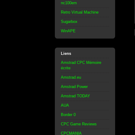
nc100em
Retro Virtual Machine
Sugarbox
WinAPE
Liens
Amstrad CPC Mémoire
écrite
Amstrad.eu
Amstrad Power
Amstrad TODAY
AUA
Border 0
CPC Game Reviews
CPCMANIA