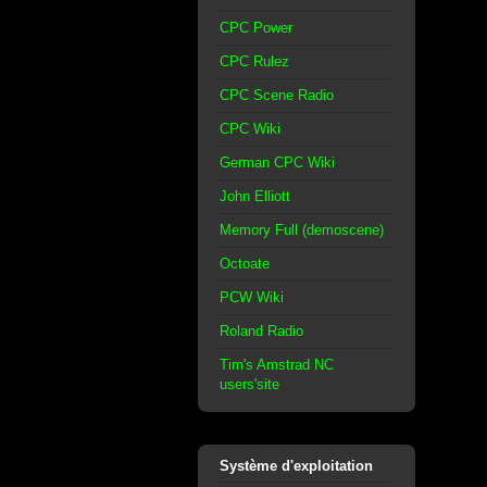
CPC Power
CPC Rulez
CPC Scene Radio
CPC Wiki
German CPC Wiki
John Elliott
Memory Full (demoscene)
Octoate
PCW Wiki
Roland Radio
Tim's Amstrad NC
users'site
Système d'exploitation