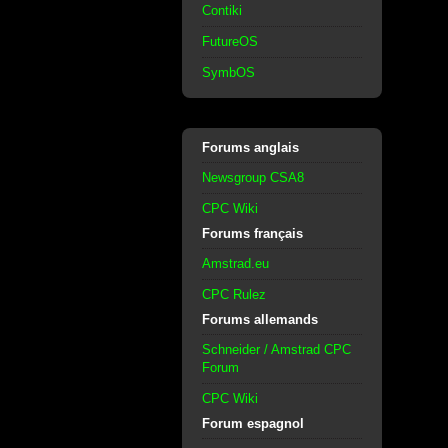
Contiki
FutureOS
SymbOS
Forums anglais
Newsgroup CSA8
CPC Wiki
Forums français
Amstrad.eu
CPC Rulez
Forums allemands
Schneider / Amstrad CPC
Forum
CPC Wiki
Forum espagnol