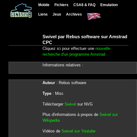
Mobile
Fichiers
CSA8 & FAQ
Emulation
Liens
Jeux
Archives
Swivel par Rebus software sur Amstrad
CPC
Cliquez ici pour effectuer une
nouvelle
recherche d'un programme Amstrad
Informations relatives :
Auteur
: Rebus software
Type
: Misc
Télécharger
Swivel
sur NVG
Plus d'informations à propos de
Swivel sur
Wikipedia
Vidéos de
Swivel sur Youtube