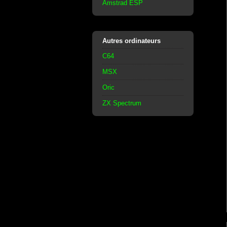
Amstrad ESP
Autres ordinateurs
C64
MSX
Oric
ZX Spectrum