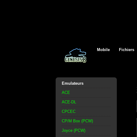
Mobile
Fichiers
Emulateurs
ACE
ACE-DL
CPCEC
CP/M Box (PCW)
Joyce (PCW)