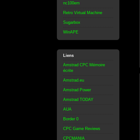
nc100em
Retro Virtual Machine
Sugarbox
WinAPE
Liens
Amstrad CPC Mémoire
écrite
Amstrad.eu
Amstrad Power
Amstrad TODAY
AUA
Border 0
CPC Game Reviews
CPCMANIA