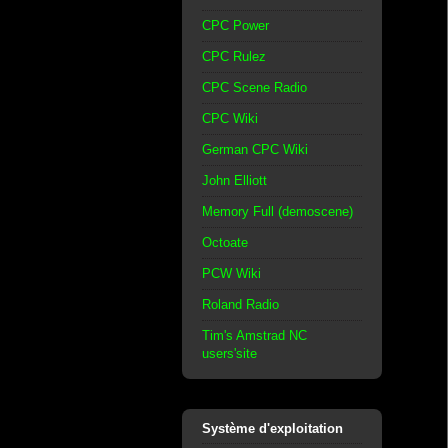
CPC Power
CPC Rulez
CPC Scene Radio
CPC Wiki
German CPC Wiki
John Elliott
Memory Full (demoscene)
Octoate
PCW Wiki
Roland Radio
Tim's Amstrad NC
users'site
Système d'exploitation