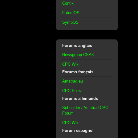
Contiki
FutureOS
SymbOS
Forums anglais
Newsgroup CSA8
CPC Wiki
Forums français
Amstrad.eu
CPC Rulez
Forums allemands
Schneider / Amstrad CPC
Forum
CPC Wiki
Forum espagnol