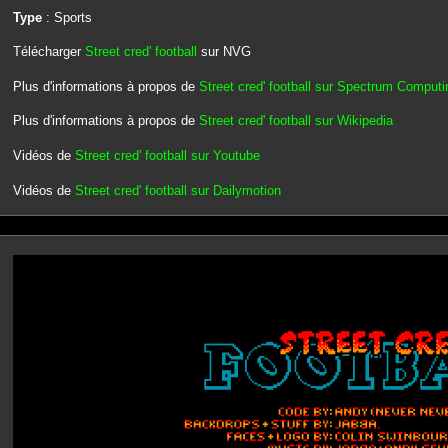
Type
: Sports
Télécharger
Street cred' football
sur NVG
Plus d'informations à propos de
Street cred' football sur Spectrum Computi
Plus d'informations à propos de
Street cred' football sur Wikipedia
Vidéos de
Street cred' football sur Youtube
Vidéos de
Street cred' football sur Dailymotion