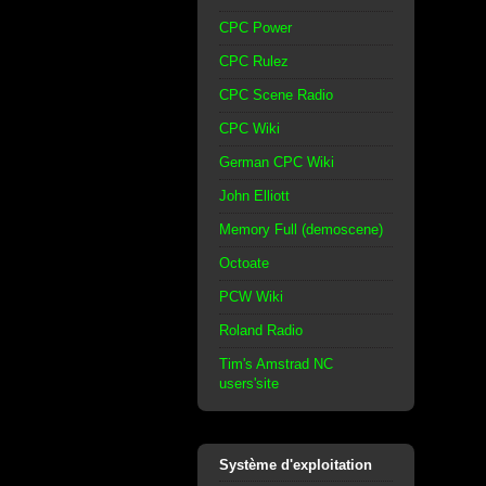
CPC Power
CPC Rulez
CPC Scene Radio
CPC Wiki
German CPC Wiki
John Elliott
Memory Full (demoscene)
Octoate
PCW Wiki
Roland Radio
Tim's Amstrad NC
users'site
Système d'exploitation