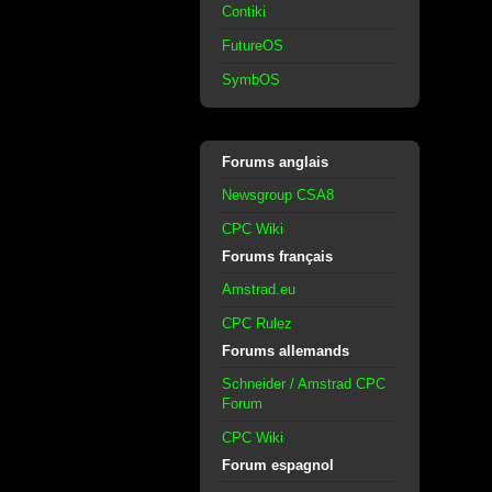
Contiki
FutureOS
SymbOS
Forums anglais
Newsgroup CSA8
CPC Wiki
Forums français
Amstrad.eu
CPC Rulez
Forums allemands
Schneider / Amstrad CPC
Forum
CPC Wiki
Forum espagnol