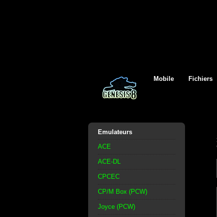
Mobile
Fichiers
Emulateurs
ACE
ACE-DL
CPCEC
CP/M Box (PCW)
Joyce (PCW)