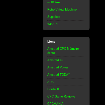
nc100em
Retro Virtual Machine
Sugarbox
WinAPE
Liens
Amstrad CPC Mémoire
écrite
Amstrad.eu
Amstrad Power
Amstrad TODAY
AUA
Border 0
CPC Game Reviews
CPCMANIA