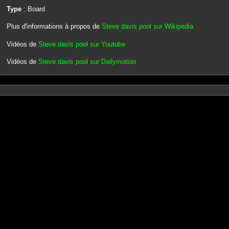
Type
: Board
Plus d'informations à propos de
Steve davis pool sur Wikipedia
Vidéos de
Steve davis pool sur Youtube
Vidéos de
Steve davis pool sur Dailymotion