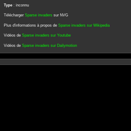
Type
: inconnu
Télécharger
Sparse invaders
sur NVG
Plus d'informations à propos de
Sparse invaders sur Wikipedia
Vidéos de
Sparse invaders sur Youtube
Vidéos de
Sparse invaders sur Dailymotion