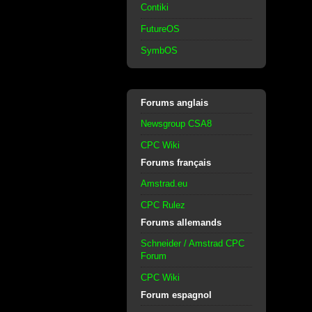
Contiki
FutureOS
SymbOS
Forums anglais
Newsgroup CSA8
CPC Wiki
Forums français
Amstrad.eu
CPC Rulez
Forums allemands
Schneider / Amstrad CPC
Forum
CPC Wiki
Forum espagnol