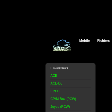
Mobile
Fichiers
Emulateurs
ACE
ACE-DL
CPCEC
CP/M Box (PCW)
Joyce (PCW)