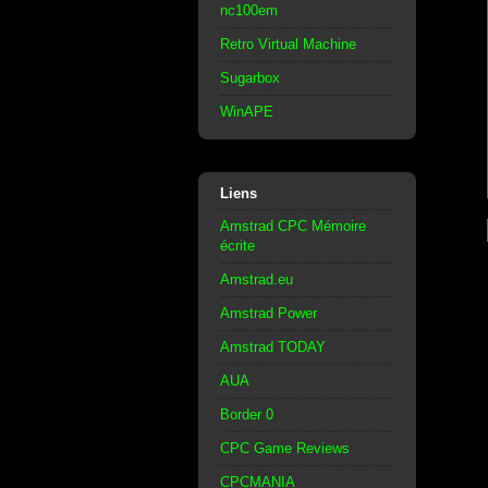
nc100em
Retro Virtual Machine
Sugarbox
WinAPE
Liens
Amstrad CPC Mémoire
écrite
Amstrad.eu
Amstrad Power
Amstrad TODAY
AUA
Border 0
CPC Game Reviews
CPCMANIA