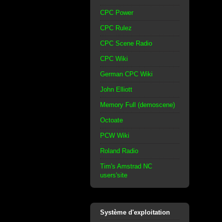
CPC Power
CPC Rulez
CPC Scene Radio
CPC Wiki
German CPC Wiki
John Elliott
Memory Full (demoscene)
Octoate
PCW Wiki
Roland Radio
Tim's Amstrad NC
users'site
Système d'exploitation