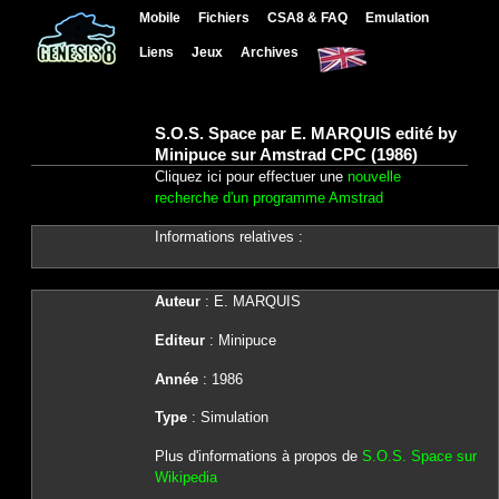
Mobile
Fichiers
CSA8 & FAQ
Emulation
Liens
Jeux
Archives
S.O.S. Space par E. MARQUIS edité by
Minipuce sur Amstrad CPC (1986)
Cliquez ici pour effectuer une
nouvelle
recherche d'un programme Amstrad
Informations relatives :
Auteur
: E. MARQUIS
Editeur
: Minipuce
Année
: 1986
Type
: Simulation
Plus d'informations à propos de
S.O.S. Space sur
Wikipedia